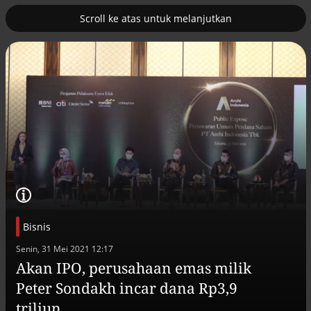
Scroll ke atas untuk melanjutkan
2
uk nuklir
Pemulihan ekonomi Aceh terus
diakselerasi
Bisnis
Senin, 31 Mei 2021 12:17
Akan IPO, perusahaan emas milik
Peter Sondakh incar dana Rp3,9
Efek jera untuk pejabat abai LHKPN
Alinea.id - Peristiwa
triliun