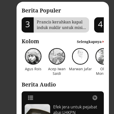
Berita Populer
3
4
Prancis kerahkan kapal
Je
induk nuklir untuk misi
Ga
Selat Hormuz
ba
Kolom
Selengkapnya
Agus Rois
Acep Iwan
Marwan Jafar
Olin
Saidi
Monteiro
Berita Audio
Efek jera untuk pejabat
t
abai LHKPN