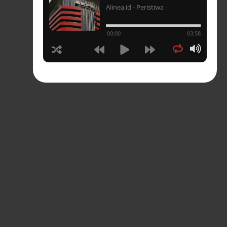
Alinea.id - Peristiwa
un
00:00
03:58
hasia
tahun
n
sia
s-
pres