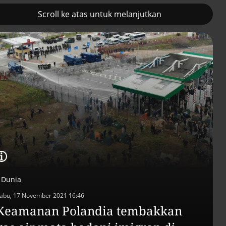
Scroll ke atas untuk melanjutkan
2
Pemulihan ekonomi Aceh
Tambahan TKD
terus diakselerasi
menggerakkan 42
kegiatan di
Lhokseumawe
Dunia
abu, 17 November 2021 16:46
Keamanan Polandia tembakkan
Efek jera untuk pejaba