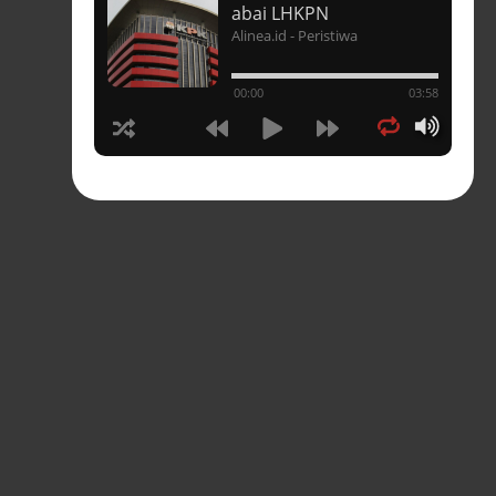
t
abai LHKPN
Alinea.id - Peristiwa
un
00:00
03:58
hasia
tahun
n
sia
s-
pres