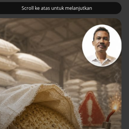
Scroll ke atas untuk melanjutkan
2
Prancis kerahkan kapal
Pemulihan ekono
induk nuklir untuk misi
terus diakselerasi
Selat Hormuz