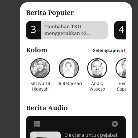
Berita Populer
3
4
mi Aceh
Tambahan TKD
Ka
menggerakkan 42
tr
kegiatan di
p
Lhokseumawe
in
Kolom
Selengkapnya
Siti Nurul
Lili Retnosari
Andry
Hendri
Hidayah
Waseso
Saparini
Berita Audio
Efek jera untuk pejabat