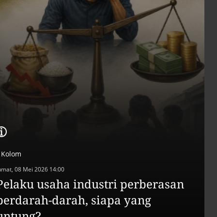
Efek jera untuk pejaba
abai LHKPN
Alinea.id - Peristiwa
Buku berusia 900 tah
ditemukan di arsip ra
Vatikan, ada prediksi 
Kiamat
Alinea.id - Peristiwa
Akar persoalan
berulangnya kekerasa
terhadap PMI di Malay
Alinea.id - Peristiwa
DPR minta penerbitan
Kolom
sertifikat pagar laut
diproses hukum
umat, 08 Mei 2026 14:00
Alinea.id - Peristiwa
Pelaku usaha industri perberasan
Mungkinkah duet Anie
berdarah-darah, siapa yang
Ahok terealisasi di Pil
untung?
2029?