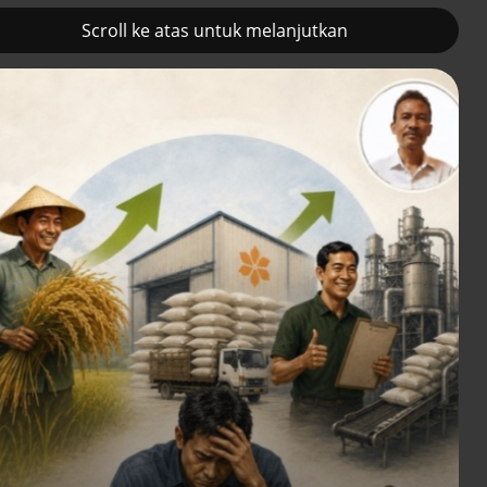
Scroll ke atas untuk melanjutkan
2
Prancis kerahkan kapal
Pemulihan ekono
induk nuklir untuk misi
terus diakselerasi
Selat Hormuz