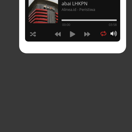
t
abai LHKPN
Alinea.id - Peristiwa
un
00:00
03:58
hasia
tahun
n
sia
s-
pres