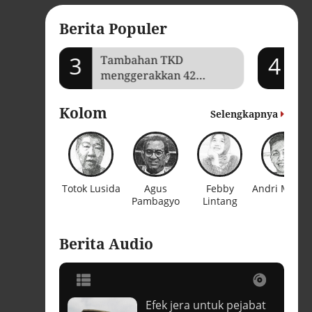
Berita Populer
3
4
mi Aceh
Tambahan TKD
'O
menggerakkan 42
kr
kegiatan di
bi
Lhokseumawe
Kolom
Selengkapnya
Totok Lusida
Agus
Febby
Andri Madia
Pambagyo
Lintang
Berita Audio
Efek jera untuk pejabat