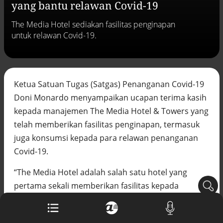
yang bantu relawan Covid-19
Buku berusia 900 tahun ditemukan di
arsip rahasia Vatikan, ada prediksi
The Media Hotel sediakan fasilitas penginapan
tahun Kiamat
untuk relawan Covid-19.
Alinea.id - Peristiwa
Akar persoalan berulangnya kekerasan
terhadap PMI di Malaysia
Alinea.id - Peristiwa
Ketua Satuan Tugas (Satgas) Penanganan Covid-19
Doni Monardo menyampaikan ucapan terima kasih
DPR minta penerbitan sertifikat pagar
laut diproses hukum
kepada manajemen The Media Hotel & Towers yang
Alinea.id - Peristiwa
telah memberikan fasilitas penginapan, termasuk
juga konsumsi kepada para relawan penanganan
Mungkinkah duet Anies-Ahok terealisasi
di Pilpres 2029?
Covid-19.
Alinea.id - Politik
“The Media Hotel adalah salah satu hotel yang
Pemprov Sultra klarifikasi isu PT GKP,
pertama sekali memberikan fasilitas kepada
imbau masyarakat hormati proses
hukum
relawan, lantas setelah itu diikuti oleh lebih banyak
Alinea.id - Peristiwa
hotel-hotel termasuk komunitas masyarakat, yang