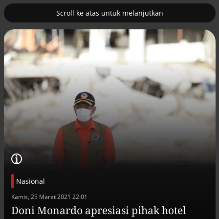
Scroll ke atas untuk melanjutkan
2
uk nuklir
Pemulihan ekonomi Aceh terus
diakselerasi
Nasional
Efek jera untuk pejabat abai LHKPN
Kamis, 25 Maret 2021 22:01
Alinea.id - Peristiwa
Doni Monardo apresiasi pihak hotel