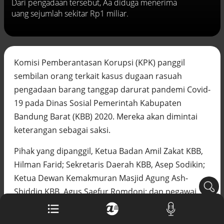
Dari pengadaan tersebut, Aa diduga menerima
Buku berusia 900 tahun ditemukan di
uang sejumlah sekitar Rp1 miliar.
arsip rahasia Vatikan, ada prediksi
tahun Kiamat
Alinea.id - Peristiwa
Akar persoalan berulangnya kekerasan
Komisi Pemberantasan Korupsi (KPK) panggil
terhadap PMI di Malaysia
sembilan orang terkait kasus dugaan rasuah
Alinea.id - Peristiwa
pengadaan barang tanggap darurat pandemi Covid-
DPR minta penerbitan sertifikat pagar
19 pada Dinas Sosial Pemerintah Kabupaten
laut diproses hukum
Bandung Barat (KBB) 2020. Mereka akan dimintai
Alinea.id - Peristiwa
keterangan sebagai saksi.
Mungkinkah duet Anies-Ahok terealisasi
di Pilpres 2029?
Pihak yang dipanggil, Ketua Badan Amil Zakat KBB,
Alinea.id - Politik
Hilman Farid; Sekretaris Daerah KBB, Asep Sodikin;
Ketua Dewan Kemakmuran Masjid Agung Ash-
Pemprov Sultra klarifikasi isu PT GKP,
imbau masyarakat hormati proses
Shiddiq KBB, Agus Saefur Romdoni; dan pegawai
hukum
negeri sipil (PNS), A. Fauzan Azzima, Chandra
Alinea.id - Peristiwa
Kusuma, dan Aan Sopian Gentiana.