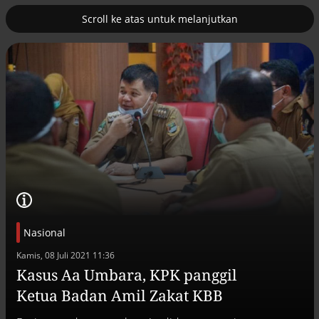
Scroll ke atas untuk melanjutkan
2
uk nuklir
Pemulihan ekonomi Aceh terus
diakselerasi
Nasional
Kamis, 08 Juli 2021 11:36
Kasus Aa Umbara, KPK panggil
Efek jera untuk pejabat abai LHKPN
Ketua Badan Amil Zakat KBB
Alinea.id - Peristiwa