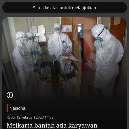
Scroll ke atas untuk melanjutkan
2
uk nuklir
Tambahan TKD menggerakkan 42
kegiatan di Lhokseumawe
Nasional
Efek jera untuk pejabat abai LHKPN
Rabu, 12 Februari 2020 14:03
Alinea.id - Peristiwa
Meikarta bantah ada karyawan