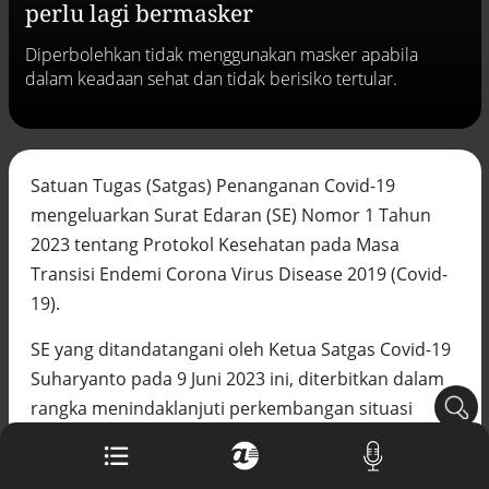
perlu lagi bermasker
Buku berusia 900 tahun ditemukan di
arsip rahasia Vatikan, ada prediksi
Diperbolehkan tidak menggunakan masker apabila
tahun Kiamat
dalam keadaan sehat dan tidak berisiko tertular.
Alinea.id - Peristiwa
Akar persoalan berulangnya kekerasan
terhadap PMI di Malaysia
Alinea.id - Peristiwa
Satuan Tugas (Satgas) Penanganan Covid-19
DPR minta penerbitan sertifikat pagar
mengeluarkan Surat Edaran (SE) Nomor 1 Tahun
laut diproses hukum
2023 tentang Protokol Kesehatan pada Masa
Alinea.id - Peristiwa
Transisi Endemi Corona Virus Disease 2019 (Covid-
Mungkinkah duet Anies-Ahok terealisasi
19).
di Pilpres 2029?
Alinea.id - Politik
SE yang ditandatangani oleh Ketua Satgas Covid-19
Suharyanto pada 9 Juni 2023 ini, diterbitkan dalam
Pemprov Sultra klarifikasi isu PT GKP,
rangka menindaklanjuti perkembangan situasi
imbau masyarakat hormati proses
hukum
pengendalian virus SARS-CoV-2 dengan kondisi
Alinea.id - Peristiwa
persebaran kasus di dunia dan Indonesia yang