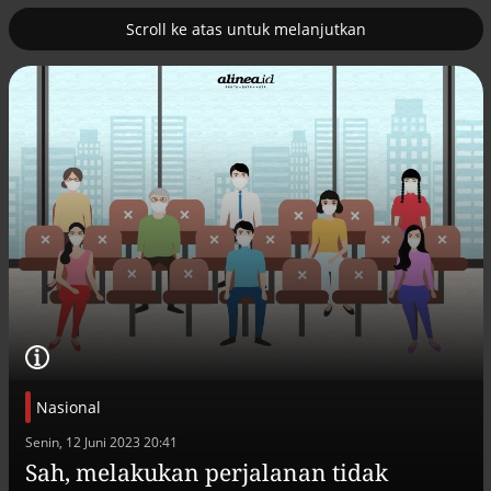
Scroll ke atas untuk melanjutkan
2
uk nuklir
Pemulihan ekonomi Aceh terus
diakselerasi
Nasional
Efek jera untuk pejabat abai LHKPN
Senin, 12 Juni 2023 20:41
Alinea.id - Peristiwa
Sah, melakukan perjalanan tidak