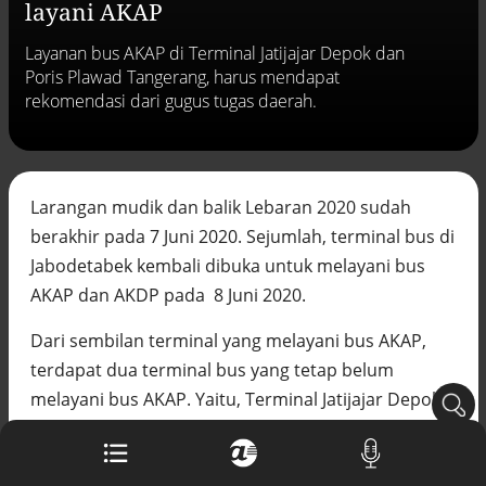
layani AKAP
Buku berusia 900 tahun ditemukan di
arsip rahasia Vatikan, ada prediksi
Layanan bus AKAP di Terminal Jatijajar Depok dan
tahun Kiamat
Poris Plawad Tangerang, harus mendapat
Alinea.id - Peristiwa
rekomendasi dari gugus tugas daerah.
Akar persoalan berulangnya kekerasan
terhadap PMI di Malaysia
Alinea.id - Peristiwa
Larangan mudik dan balik Lebaran 2020 sudah
DPR minta penerbitan sertifikat pagar
laut diproses hukum
berakhir pada 7 Juni 2020. Sejumlah, terminal bus di
Alinea.id - Peristiwa
Jabodetabek kembali dibuka untuk melayani bus
AKAP dan AKDP pada 8 Juni 2020.
Mungkinkah duet Anies-Ahok terealisasi
di Pilpres 2029?
Dari sembilan terminal yang melayani bus AKAP,
Alinea.id - Politik
terdapat dua terminal bus yang tetap belum
Pemprov Sultra klarifikasi isu PT GKP,
melayani bus AKAP. Yaitu, Terminal Jatijajar Depok
imbau masyarakat hormati proses
dan Terminal Poris Plawad Tangerang.
hukum
Alinea.id - Peristiwa
Sementara, tujuh terminal yang sudah kembali