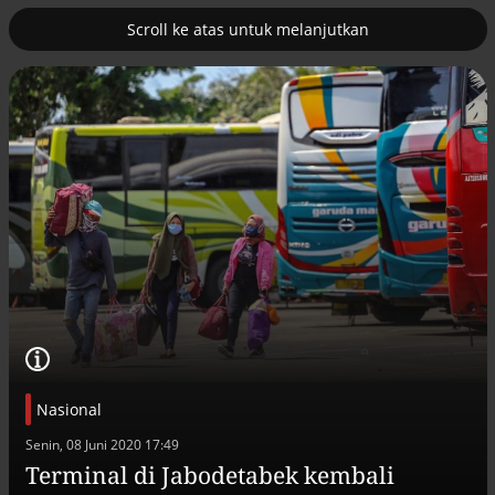
Scroll ke atas untuk melanjutkan
2
erus
Tambahan TKD menggerakkan 42
kegiatan di Lhokseumawe
Nasional
Efek jera untuk pejabat abai LHKPN
Senin, 08 Juni 2020 17:49
Alinea.id - Peristiwa
Terminal di Jabodetabek kembali