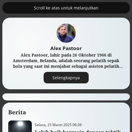
Scroll ke atas untuk melanjutkan
2
uk nuklir
Pemulihan ekonomi Aceh terus
diakselerasi
Alex Pastoor
Alex Pastoor, lahir pada 26 Oktober 1966 di
Amsterdam, Belanda, adalah seorang pelatih sepak
bola yang saat ini menjabat sebagai asisten pelatih
Timnas Indonesia. Ia memiliki latar belakang yang
kuat dalam dunia sepak bola, baik sebagai pemain
Selengkapnya
maupun pelatih, dan dikenal karena pendekatan taktis
yang modern.
Berita
Efek jera untuk pejabat abai LHKPN
Alinea.id - Peristiwa
Selasa, 25 Maret 2025 06:38