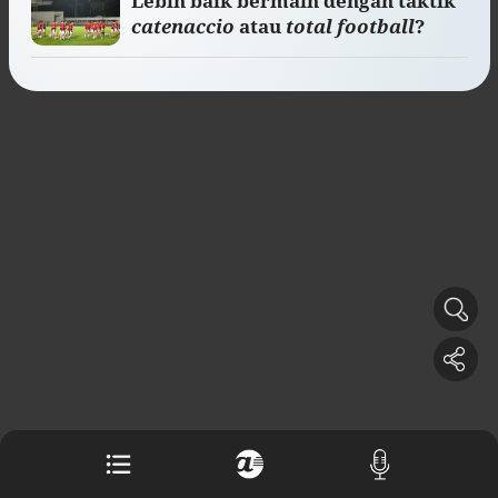
Lebih baik bermain dengan taktik
Buku berusia 900 tahun ditemukan di
catenaccio
atau
total football
?
arsip rahasia Vatikan, ada prediksi
tahun Kiamat
Alinea.id - Peristiwa
Akar persoalan berulangnya kekerasan
terhadap PMI di Malaysia
Alinea.id - Peristiwa
DPR minta penerbitan sertifikat pagar
laut diproses hukum
Alinea.id - Peristiwa
Mungkinkah duet Anies-Ahok terealisasi
di Pilpres 2029?
Alinea.id - Politik
Pemprov Sultra klarifikasi isu PT GKP,
imbau masyarakat hormati proses
hukum
Alinea.id - Peristiwa