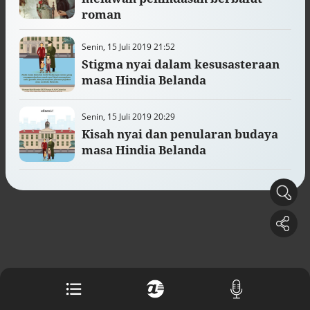
Buku berusia 900 tahun ditemukan di
roman
arsip rahasia Vatikan, ada prediksi
tahun Kiamat
Senin, 15 Juli 2019 21:52
Alinea.id - Peristiwa
Stigma nyai dalam kesusasteraan
masa Hindia Belanda
Akar persoalan berulangnya kekerasan
terhadap PMI di Malaysia
Alinea.id - Peristiwa
Senin, 15 Juli 2019 20:29
Kisah nyai dan penularan budaya
DPR minta penerbitan sertifikat pagar
masa Hindia Belanda
laut diproses hukum
Alinea.id - Peristiwa
Mungkinkah duet Anies-Ahok terealisasi
di Pilpres 2029?
Alinea.id - Politik
Pemprov Sultra klarifikasi isu PT GKP,
imbau masyarakat hormati proses
hukum
Alinea.id - Peristiwa