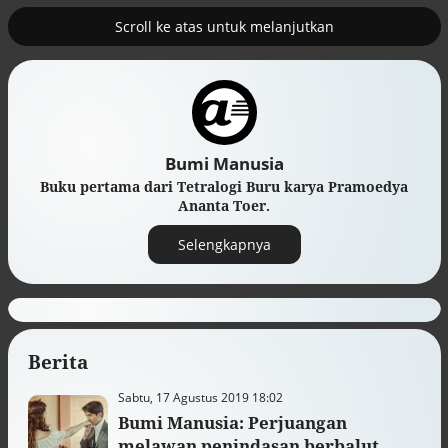
Scroll ke atas untuk melanjutkan
2
uk nuklir
Pemulihan ekonomi Aceh terus
diakselerasi
Bumi Manusia
Buku pertama dari Tetralogi Buru karya Pramoedya
Ananta Toer.
Selengkapnya
Berita
Efek jera untuk pejabat abai LHKPN
Sabtu, 17 Agustus 2019 18:02
Alinea.id - Peristiwa
Bumi Manusia: Perjuangan
melawan penindasan berbalut