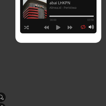
t
abai LHKPN
Alinea.id - Peristiwa
un
00:00
03:58
hasia
tahun
n
sia
s-
pres