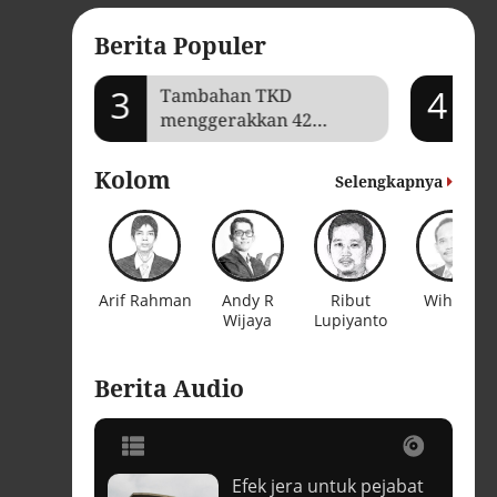
Berita Populer
3
4
mi Aceh
Tambahan TKD
Ka
menggerakkan 42
tr
kegiatan di
p
Lhokseumawe
in
Kolom
Selengkapnya
Arif Rahman
Andy R
Ribut
Wiharja
Wijaya
Lupiyanto
Berita Audio
Efek jera untuk pejabat