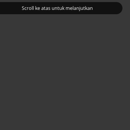
Scroll ke atas untuk melanjutkan
2
Prancis kerahkan kapal
Pemulihan ekono
obligasi murah
induk nuklir untuk misi
terus diakselerasi
Selat Hormuz
Selengkapnya
Berita
Selasa, 17 Desember 2024 18:12
Menerka efek kebijakan AS di era
kedua Presiden Trump
Minggu, 01 Desember 2024 18:42
Pasar obligasi bergejolak, bagaimana