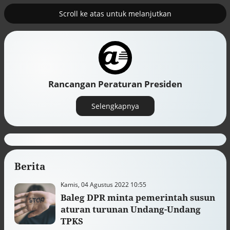
Scroll ke atas untuk melanjutkan
2
erus
Tambahan TKD menggerakkan 42
kegiatan di Lhokseumawe
Rancangan Peraturan Presiden
Selengkapnya
Berita
Kamis, 04 Agustus 2022 10:55
Baleg DPR minta pemerintah susun
Efek jera untuk pejabat abai LHKPN
aturan turunan Undang-Undang
Alinea.id - Peristiwa
TPKS