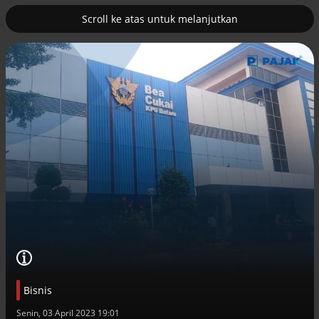
Scroll ke atas untuk melanjutkan
2
uk nuklir
Pemulihan ekonomi Aceh terus
diakselerasi
Efek jera untuk pejabat abai LHKPN
Bisnis
Alinea.id - Peristiwa
Senin, 03 April 2023 19:01