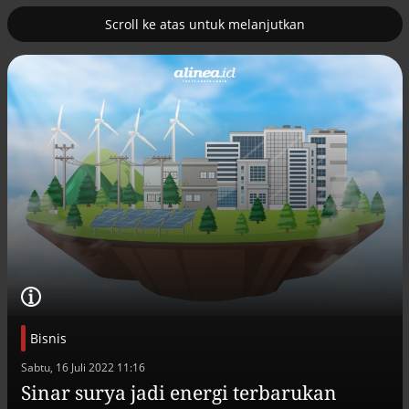
Scroll ke atas untuk melanjutkan
2
uk nuklir
Pemulihan ekonomi Aceh terus
diakselerasi
Bisnis
Efek jera untuk pejabat abai LHKPN
Sabtu, 16 Juli 2022 11:16
Alinea.id - Peristiwa
Sinar surya jadi energi terbarukan