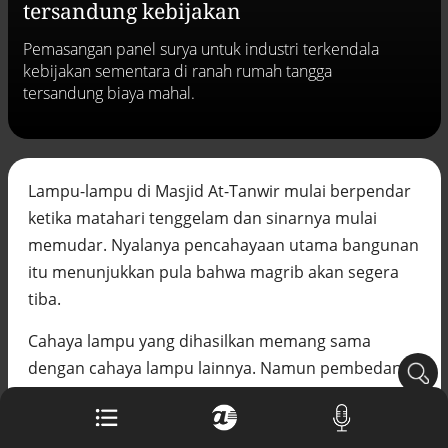
tersandung kebijakan
Buku berusia 900 tahun ditemukan di
arsip rahasia Vatikan, ada prediksi
Pemasangan panel surya untuk industri terkendala
tahun Kiamat
kebijakan sementara di ranah rumah tangga
Alinea.id - Peristiwa
tersandung biaya mahal.
Akar persoalan berulangnya kekerasan
terhadap PMI di Malaysia
Alinea.id - Peristiwa
Lampu-lampu di Masjid At-Tanwir mulai berpendar
DPR minta penerbitan sertifikat pagar
laut diproses hukum
ketika matahari tenggelam dan sinarnya mulai
Alinea.id - Peristiwa
memudar. Nyalanya pencahayaan utama bangunan
itu menunjukkan pula bahwa magrib akan segera
Mungkinkah duet Anies-Ahok terealisasi
di Pilpres 2029?
tiba.
Alinea.id - Politik
Cahaya lampu yang dihasilkan memang sama
Pemprov Sultra klarifikasi isu PT GKP,
dengan cahaya lampu lainnya. Namun pembedanya
imbau masyarakat hormati proses
ialah aliran listrik yang digunakan untuk mengaliri
hukum
Alinea.id - Peristiwa
lampu-lampu LED (
light emitting diode
) tersebut.