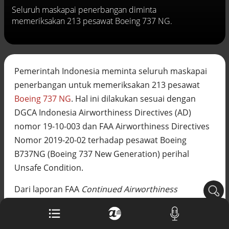
Buku berusia 900 tahun ditemukan di
Seluruh maskapai penerbangan diminta
arsip rahasia Vatikan, ada prediksi
memeriksakan 213 pesawat Boeing 737 NG.
tahun Kiamat
Alinea.id - Peristiwa
Akar persoalan berulangnya kekerasan
terhadap PMI di Malaysia
Pemerintah Indonesia meminta seluruh maskapai
Alinea.id - Peristiwa
penerbangan untuk memeriksakan 213 pesawat
Boeing 737 NG
. Hal ini dilakukan sesuai dengan
DPR minta penerbitan sertifikat pagar
laut diproses hukum
DGCA Indonesia Airworthiness Directives (AD)
Alinea.id - Peristiwa
nomor 19-10-003 dan FAA Airworthiness Directives
Nomor 2019-20-02 terhadap pesawat Boeing
Mungkinkah duet Anies-Ahok terealisasi
di Pilpres 2029?
B737NG (Boeing 737 New Generation) perihal
Alinea.id - Politik
Unsafe Condition.
Pemprov Sultra klarifikasi isu PT GKP,
Dari laporan FAA
Continued Airworthiness
imbau masyarakat hormati proses
Notification to the International Community
(CANIC)
hukum
Alinea.id - Peristiwa
yang diterima Ditjen Perhubungan Udara pada 27