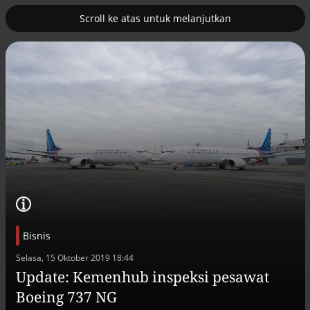
Scroll ke atas untuk melanjutkan
2
uk nuklir
Pemulihan ekonomi Aceh terus
diakselerasi
Bisnis
Selasa, 15 Oktober 2019 18:44
Efek jera untuk pejabat abai LHKPN
Update: Kemenhub inspeksi pesawat
Alinea.id - Peristiwa
Boeing 737 NG