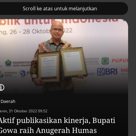
Scroll ke atas untuk melanjutkan
2
Prancis kerahkan kapal
Pemulihan ekono
induk nuklir untuk misi
terus diakselerasi
Selat Hormuz
Daerah
enin, 31 Oktober 2022 09:52
Aktif publikasikan kinerja, Bupati
Gowa raih Anugerah Humas
Efek jera untuk pejaba