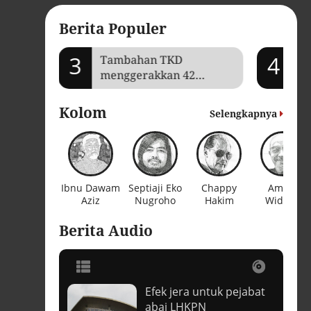
Berita Populer
3
4
mi Aceh
Tambahan TKD
Je
menggerakkan 42
Ga
kegiatan di
ba
Lhokseumawe
Kolom
Selengkapnya
Ibnu Dawam
Septiaji Eko
Chappy
Amien
Aziz
Nugroho
Hakim
Widodo
Berita Audio
Efek jera untuk pejabat
t
abai LHKPN