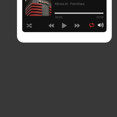
Alinea.id - Peristiwa
un
00:00
03:58
hasia
tahun
n
sia
s-
pres