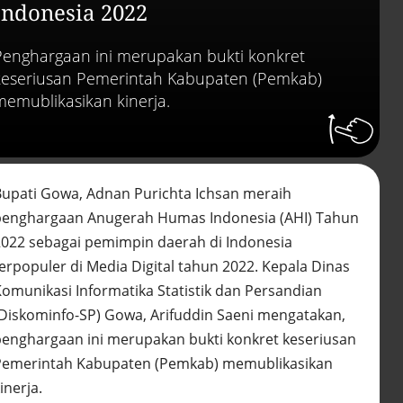
abai LHKPN
Indonesia 2022
Alinea.id - Peristiwa
Penghargaan ini merupakan bukti konkret
Buku berusia 900 tah
ditemukan di arsip ra
keseriusan Pemerintah Kabupaten (Pemkab)
Vatikan, ada prediksi 
memublikasikan kinerja.
Kiamat
Alinea.id - Peristiwa
Akar persoalan
berulangnya kekerasa
Bupati Gowa, Adnan Purichta Ichsan meraih
terhadap PMI di Malay
Alinea.id - Peristiwa
penghargaan Anugerah Humas Indonesia (AHI) Tahun
2022 sebagai pemimpin daerah di Indonesia
DPR minta penerbitan
terpopuler di Media Digital tahun 2022. Kepala Dinas
sertifikat pagar laut
diproses hukum
Komunikasi Informatika Statistik dan Persandian
Alinea.id - Peristiwa
(Diskominfo-SP) Gowa, Arifuddin Saeni mengatakan,
penghargaan ini merupakan bukti konkret keseriusan
Mungkinkah duet Anie
Ahok terealisasi di Pil
Pemerintah Kabupaten (Pemkab) memublikasikan
2029?
inerja.
Alinea.id - Politik