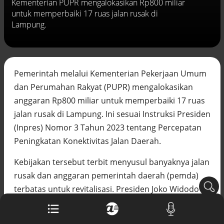
Kementerian PUPR mengalokasikan Rp800 miliar
Buku berusia 900 tahun ditemukan di
untuk memperbaiki 17 ruas jalan rusak di
arsip rahasia Vatikan, ada prediksi
Lampung.
tahun Kiamat
Alinea.id - Peristiwa
Akar persoalan berulangnya kekerasan
terhadap PMI di Malaysia
Pemerintah melalui Kementerian Pekerjaan Umum
Alinea.id - Peristiwa
dan Perumahan Rakyat (PUPR) mengalokasikan
DPR minta penerbitan sertifikat pagar
anggaran Rp800 miliar untuk memperbaiki 17 ruas
laut diproses hukum
jalan rusak di Lampung. Ini sesuai Instruksi Presiden
Alinea.id - Peristiwa
(Inpres) Nomor 3 Tahun 2023 tentang Percepatan
Mungkinkah duet Anies-Ahok terealisasi
Peningkatan Konektivitas Jalan Daerah.
di Pilpres 2029?
Alinea.id - Politik
Kebijakan tersebut terbit menyusul banyaknya jalan
rusak dan anggaran pemerintah daerah (pemda)
Pemprov Sultra klarifikasi isu PT GKP,
terbatas untuk revitalisasi. Presiden Joko Widodo
imbau masyarakat hormati proses
hukum
(Jokowi) pun sempat meninjaunya, seperti di
Alinea.id - Peristiwa
kawasan Kota Baru, Kabupaten Lampung Selatan