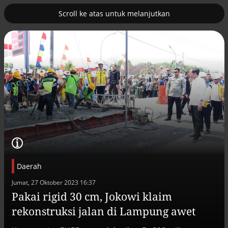
Scroll ke atas untuk melanjutkan
2
erus
Tambahan TKD menggerakkan 42
kegiatan di Lhokseumawe
Daerah
Jumat, 27 Oktober 2023 16:37
Pakai rigid 30 cm, Jokowi klaim
Efek jera untuk pejabat abai LHKPN
rekonstruksi jalan di Lampung awet
Alinea.id - Peristiwa