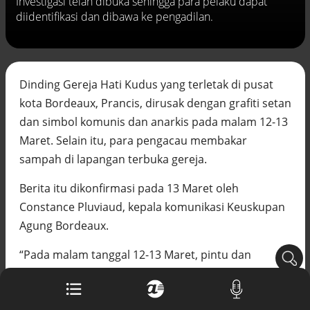
Investigasi telah dibuka sehingga para pelaku dapat
Buku berusia 900 tahun ditemukan di
diidentifikasi dan dibawa ke pengadilan.
arsip rahasia Vatikan, ada prediksi
tahun Kiamat
Alinea.id - Peristiwa
Akar persoalan berulangnya kekerasan
Dinding Gereja Hati Kudus yang terletak di pusat
terhadap PMI di Malaysia
kota Bordeaux, Prancis, dirusak dengan grafiti setan
Alinea.id - Peristiwa
dan simbol komunis dan anarkis pada malam 12-13
DPR minta penerbitan sertifikat pagar
Maret. Selain itu, para pengacau membakar
laut diproses hukum
sampah di lapangan terbuka gereja.
Alinea.id - Peristiwa
Berita itu dikonfirmasi pada 13 Maret oleh
Mungkinkah duet Anies-Ahok terealisasi
di Pilpres 2029?
Constance Pluviaud, kepala komunikasi Keuskupan
Alinea.id - Politik
Agung Bordeaux.
Pemprov Sultra klarifikasi isu PT GKP,
“Pada malam tanggal 12-13 Maret, pintu dan
imbau masyarakat hormati proses
sebagian dinding fasad Gereja Hati Kudus dirusak
hukum
Alinea.id - Peristiwa
dengan grafiti. Kebakaran sampah di depan gereja