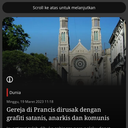
Scroll ke atas untuk melanjutkan
2
uk nuklir
Pemulihan ekonomi Aceh terus
diakselerasi
Dunia
Minggu, 19 Maret 2023 11:18
Gereja di Prancis dirusak dengan
Efek jera untuk pejabat abai LHKPN
grafiti satanis, anarkis dan komunis
Alinea.id - Peristiwa