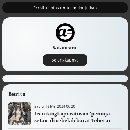
Scroll ke atas untuk melanjutkan
2
uk nuklir
Pemulihan ekonomi Aceh terus
diakselerasi
Satanisme
Selengkapnya
Berita
Sabtu, 18 Mei 2024 06:20
Iran tangkapi ratusan 'pemuja
Efek jera untuk pejabat abai LHKPN
setan' di sebelah barat Teheran
Alinea.id - Peristiwa