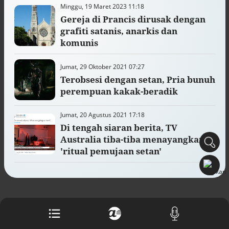
Minggu, 19 Maret 2023 11:18
Buku berusia 900 tahun ditemukan di
arsip rahasia Vatikan, ada prediksi
Gereja di Prancis dirusak dengan
tahun Kiamat
grafiti satanis, anarkis dan
Alinea.id - Peristiwa
komunis
Akar persoalan berulangnya kekerasan
Jumat, 29 Oktober 2021 07:27
terhadap PMI di Malaysia
Alinea.id - Peristiwa
Terobsesi dengan setan, Pria bunuh
perempuan kakak-beradik
DPR minta penerbitan sertifikat pagar
laut diproses hukum
Jumat, 20 Agustus 2021 17:18
Alinea.id - Peristiwa
Di tengah siaran berita, TV
Australia tiba-tiba menayangkan
Mungkinkah duet Anies-Ahok terealisasi
'ritual pemujaan setan'
di Pilpres 2029?
Alinea.id - Politik
Pemprov Sultra klarifikasi isu PT GKP,
imbau masyarakat hormati proses
hukum
Alinea.id - Peristiwa