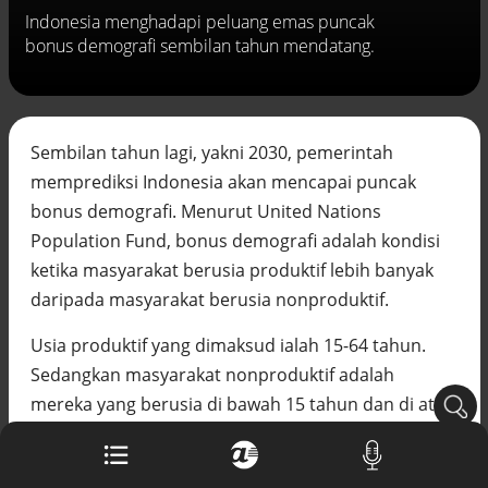
Buku berusia 900 tahun ditemukan di
Indonesia menghadapi peluang emas puncak
arsip rahasia Vatikan, ada prediksi
bonus demografi sembilan tahun mendatang.
tahun Kiamat
Alinea.id - Peristiwa
Akar persoalan berulangnya kekerasan
terhadap PMI di Malaysia
Sembilan tahun lagi, yakni 2030, pemerintah
Alinea.id - Peristiwa
memprediksi Indonesia akan mencapai puncak
bonus demografi. Menurut United Nations
DPR minta penerbitan sertifikat pagar
laut diproses hukum
Population Fund, bonus demografi adalah kondisi
Alinea.id - Peristiwa
ketika masyarakat berusia produktif lebih banyak
daripada masyarakat berusia nonproduktif.
Mungkinkah duet Anies-Ahok terealisasi
di Pilpres 2029?
Alinea.id - Politik
Usia produktif yang dimaksud ialah 15-64 tahun.
Sedangkan masyarakat nonproduktif adalah
Pemprov Sultra klarifikasi isu PT GKP,
mereka yang berusia di bawah 15 tahun dan di atas
imbau masyarakat hormati proses
hukum
64 tahun. Tidak hanya itu, jumlah masyarakat
Alinea.id - Peristiwa
berusia produktif ini menguasai 70% populasi suatu