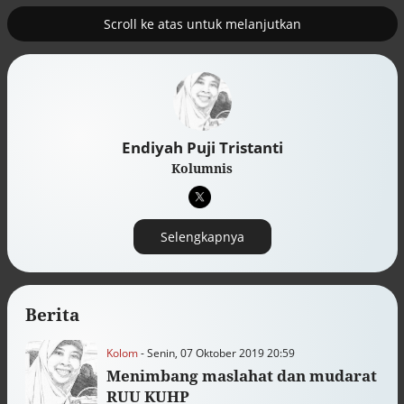
Scroll ke atas untuk melanjutkan
2
uk nuklir
Pemulihan ekonomi Aceh terus
diakselerasi
Endiyah Puji Tristanti
Kolumnis
Selengkapnya
Berita
Kolom
- Senin, 07 Oktober 2019 20:59
Efek jera untuk pejabat abai LHKPN
Alinea.id - Peristiwa
Menimbang maslahat dan mudarat
RUU KUHP