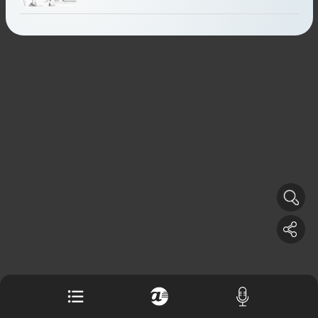
Buku berusia 900 tahun ditemukan di
arsip rahasia Vatikan, ada prediksi
tahun Kiamat
Alinea.id - Peristiwa
Akar persoalan berulangnya kekerasan
terhadap PMI di Malaysia
Alinea.id - Peristiwa
DPR minta penerbitan sertifikat pagar
laut diproses hukum
Alinea.id - Peristiwa
Mungkinkah duet Anies-Ahok terealisasi
di Pilpres 2029?
Alinea.id - Politik
Pemprov Sultra klarifikasi isu PT GKP,
imbau masyarakat hormati proses
hukum
Alinea.id - Peristiwa