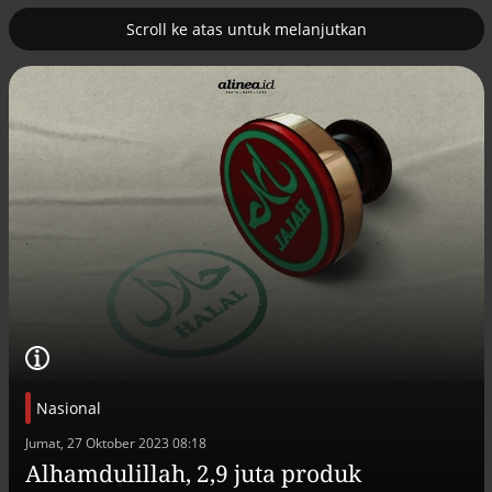
Scroll ke atas untuk melanjutkan
2
erus
Tambahan TKD menggerakkan 42
kegiatan di Lhokseumawe
Nasional
Efek jera untuk pejabat abai LHKPN
Jumat, 27 Oktober 2023 08:18
Alinea.id - Peristiwa
Alhamdulillah, 2,9 juta produk