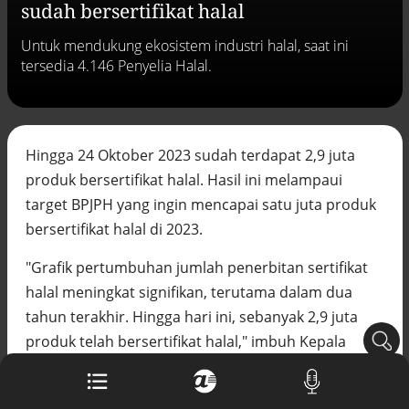
sudah bersertifikat halal
Buku berusia 900 tahun ditemukan di
arsip rahasia Vatikan, ada prediksi
Untuk mendukung ekosistem industri halal, saat ini
tahun Kiamat
tersedia 4.146 Penyelia Halal.
Alinea.id - Peristiwa
Akar persoalan berulangnya kekerasan
terhadap PMI di Malaysia
Alinea.id - Peristiwa
Hingga 24 Oktober 2023 sudah terdapat 2,9 juta
DPR minta penerbitan sertifikat pagar
produk bersertifikat halal. Hasil ini melampaui
laut diproses hukum
target BPJPH yang ingin mencapai satu juta produk
Alinea.id - Peristiwa
bersertifikat halal di 2023.
Mungkinkah duet Anies-Ahok terealisasi
"Grafik pertumbuhan jumlah penerbitan sertifikat
di Pilpres 2029?
Alinea.id - Politik
halal meningkat signifikan, terutama dalam dua
tahun terakhir. Hingga hari ini, sebanyak 2,9 juta
Pemprov Sultra klarifikasi isu PT GKP,
produk telah bersertifikat halal," imbuh Kepala
imbau masyarakat hormati proses
hukum
Badan Penyelenggara Jaminan Produk Halal (BPJPH)
Alinea.id - Peristiwa
M. Aqil Irham dalam keterangan resminya, Kamis