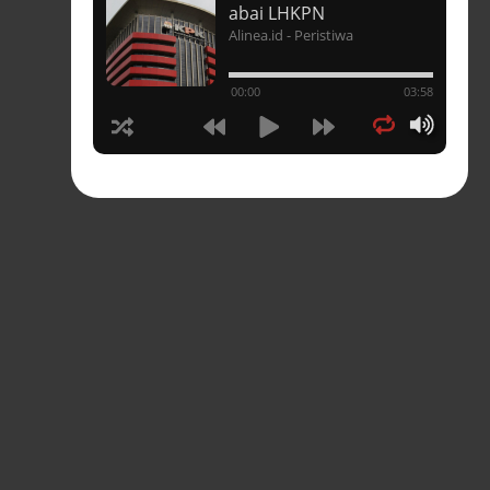
t
abai LHKPN
Alinea.id - Peristiwa
un
00:00
03:58
hasia
tahun
n
sia
s-
pres