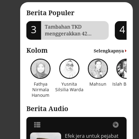
Berita Populer
3
4
mi Aceh
Tambahan TKD
'O
menggerakkan 42
kr
kegiatan di
bi
Lhokseumawe
Kolom
Selengkapnya
Fathya
Yusnita
Mahsun
Islah Bahraw
Nirmala
Silsilia Warda
Hanoum
Berita Audio
Efek jera untuk pejabat