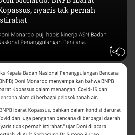
Efek jera untuk pejaba
abai LHKPN
Kopassus, nyaris tak pernah
Alinea.id - Peristiwa
istirahat
Buku berusia 900 tah
ditemukan di arsip ra
Doni Monardo puji habis kinerja ASN Badan
Vatikan, ada prediksi 
Nasional Penanggulangan Bencana.
Kiamat
Alinea.id - Peristiwa
Akar persoalan
berulangnya kekerasa
terhadap PMI di Malay
Eks Kepala Badan Nasional Penanggulangan Bencana
Alinea.id - Peristiwa
(BNPB) Doni Monardo menyampaikan bahwa BNPB
ibarat Kopassus dalam menangani Covid-19 dan
DPR minta penerbitan
sertifikat pagar laut
bencana alam di berbagai pelosok tanah air.
diproses hukum
Alinea.id - Peristiwa
"BNPB ibarat Kopassus, bahkan dalam kondisi darurat
Covid dan juga penganan bencana di berbagai daerah
Mungkinkah duet Anie
yaris tidak pernah istirahat," ujar Doni di acara
Ahok terealisasi di Pil
2029?
sertijab, di Aula Serbaguna Dr Sutopo Purwo