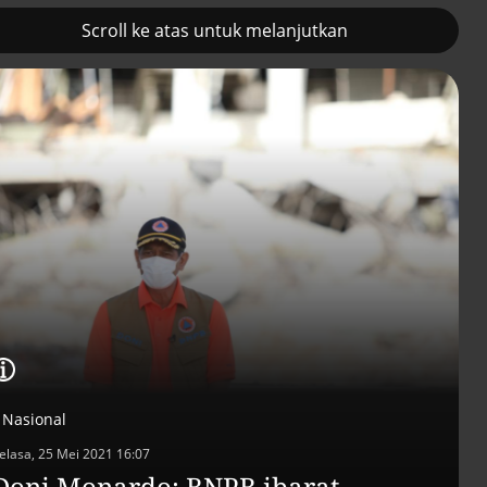
Scroll ke atas untuk melanjutkan
2
Prancis kerahkan kapal
Pemulihan ekono
induk nuklir untuk misi
terus diakselerasi
Selat Hormuz
Nasional
elasa, 25 Mei 2021 16:07
Doni Monardo: BNPB ibarat