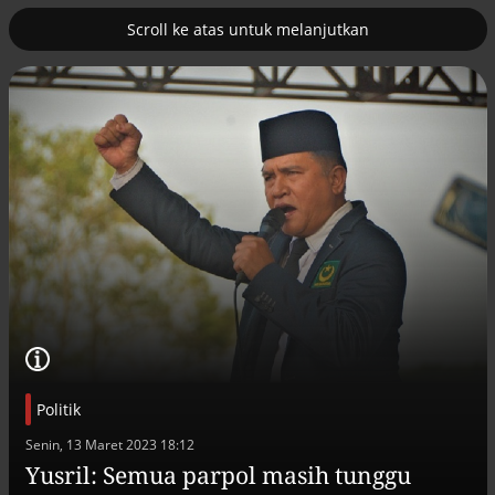
Scroll ke atas untuk melanjutkan
2
uk nuklir
Pemulihan ekonomi Aceh terus
diakselerasi
Politik
Efek jera untuk pejabat abai LHKPN
Senin, 13 Maret 2023 18:12
Alinea.id - Peristiwa
Yusril: Semua parpol masih tunggu