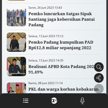
arsip rahasia Vatikan, ada prediksi
Senin, 26 Juni 2023 13:43
tahun Kiamat
Alinea.id - Peristiwa
Pemko luncurkan Satgas Sipak
Santiang jaga kebersihan Pantai
Akar persoalan berulangnya kekerasan
Padang
terhadap PMI di Malaysia
Alinea.id - Peristiwa
Selasa, 13 Juni 2023 15:12
Pemko Padang kumpulkan PAD
DPR minta penerbitan sertifikat pagar
Rp612,8 miliar sepanjang 2022
laut diproses hukum
Alinea.id - Peristiwa
Selasa, 13 Juni 2023 14:35
Mungkinkah duet Anies-Ahok terealisasi
Realisasi APBD Kota Padang 2022
di Pilpres 2029?
91,49%
Alinea.id - Politik
Pemprov Sultra klarifikasi isu PT GKP,
Kamis, 08 Juni 2023 11:14
imbau masyarakat hormati proses
PKL dan warga korban kebakaran
hukum
di Padang terima bantuan Rp1,5
Alinea.id - Peristiwa
juta
Kebijakan diskriminatif sekolah