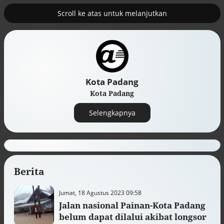
Scroll ke atas untuk melanjutkan
2
uk nuklir
Pemulihan ekonomi Aceh terus
diakselerasi
Kota Padang
Kota Padang
Selengkapnya
Berita
Efek jera untuk pejabat abai LHKPN
Jumat, 18 Agustus 2023 09:58
Alinea.id - Peristiwa
Jalan nasional Painan-Kota Padang
belum dapat dilalui akibat longsor
Buku berusia 900 tahun ditemukan di