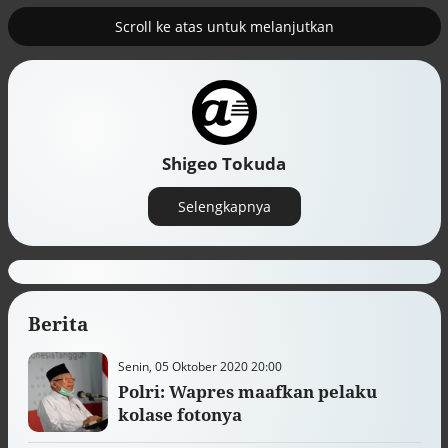
Scroll ke atas untuk melanjutkan
2
uk nuklir
Pemulihan ekonomi Aceh terus
diakselerasi
Shigeo Tokuda
Selengkapnya
Berita
Senin, 05 Oktober 2020 20:00
Polri: Wapres maafkan pelaku
Efek jera untuk pejabat abai LHKPN
kolase fotonya
Alinea.id - Peristiwa