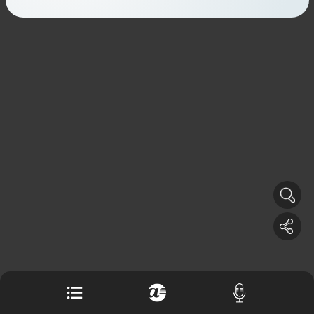
Buku berusia 900 tahun ditemukan di
arsip rahasia Vatikan, ada prediksi
tahun Kiamat
Alinea.id - Peristiwa
Akar persoalan berulangnya kekerasan
terhadap PMI di Malaysia
Alinea.id - Peristiwa
DPR minta penerbitan sertifikat pagar
laut diproses hukum
Alinea.id - Peristiwa
Mungkinkah duet Anies-Ahok terealisasi
di Pilpres 2029?
Alinea.id - Politik
Pemprov Sultra klarifikasi isu PT GKP,
imbau masyarakat hormati proses
hukum
Alinea.id - Peristiwa