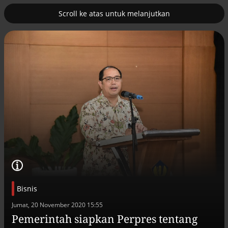
Scroll ke atas untuk melanjutkan
2
uk nuklir
Pemulihan ekonomi Aceh terus
diakselerasi
Bisnis
Efek jera untuk pejabat abai LHKPN
Jumat, 20 November 2020 15:55
Alinea.id - Peristiwa
Pemerintah siapkan Perpres tentang