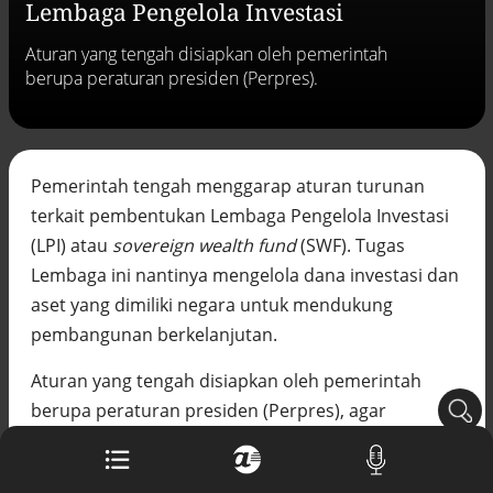
Lembaga Pengelola Investasi
Buku berusia 900 tahun ditemukan di
arsip rahasia Vatikan, ada prediksi
Aturan yang tengah disiapkan oleh pemerintah
tahun Kiamat
berupa peraturan presiden (Perpres).
Alinea.id - Peristiwa
Akar persoalan berulangnya kekerasan
terhadap PMI di Malaysia
Alinea.id - Peristiwa
Pemerintah tengah menggarap aturan turunan
terkait pembentukan Lembaga Pengelola Investasi
DPR minta penerbitan sertifikat pagar
laut diproses hukum
(LPI) atau
sovereign wealth fund
(SWF). Tugas
Alinea.id - Peristiwa
Lembaga ini nantinya mengelola dana investasi dan
aset yang dimiliki negara untuk mendukung
Mungkinkah duet Anies-Ahok terealisasi
di Pilpres 2029?
pembangunan berkelanjutan.
Alinea.id - Politik
Aturan yang tengah disiapkan oleh pemerintah
Pemprov Sultra klarifikasi isu PT GKP,
berupa peraturan presiden (Perpres), agar
imbau masyarakat hormati proses
hukum
memudahkan Presiden Joko Widodo menunjuk
Alinea.id - Peristiwa
pengurus dari lembaga pengelola investasi