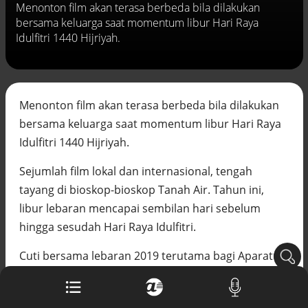
Menonton film akan terasa berbeda bila dilakukan
Buku berusia 900 tahun ditemukan di
bersama keluarga saat momentum libur Hari Raya
arsip rahasia Vatikan, ada prediksi
tahun Kiamat
Idulfitri 1440 Hijriyah.
Alinea.id - Peristiwa
Akar persoalan berulangnya kekerasan
terhadap PMI di Malaysia
Menonton film akan terasa berbeda bila dilakukan
Alinea.id - Peristiwa
bersama keluarga saat momentum libur Hari Raya
DPR minta penerbitan sertifikat pagar
Idulfitri 1440 Hijriyah.
laut diproses hukum
Alinea.id - Peristiwa
Sejumlah film lokal dan internasional, tengah
tayang di bioskop-bioskop Tanah Air. Tahun ini,
Mungkinkah duet Anies-Ahok terealisasi
di Pilpres 2029?
libur lebaran mencapai sembilan hari sebelum
Alinea.id - Politik
hingga sesudah Hari Raya Idulfitri.
Pemprov Sultra klarifikasi isu PT GKP,
Cuti bersama lebaran 2019 terutama bagi Aparatur
imbau masyarakat hormati proses
hukum
Sipil Negara (ASN) dan Pegawai Negeri Sipil (PNS)
Alinea.id - Peristiwa
ditandatangani oleh Menteri Agama Lukman Hakim