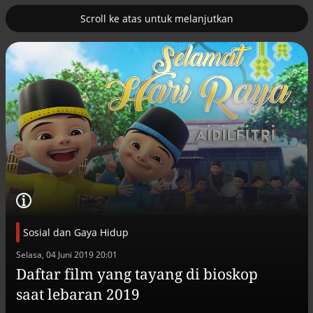
Scroll ke atas untuk melanjutkan
3
erus
Tambahan TKD menggerakkan 42
kegiatan di Lhokseumawe
Sosial dan Gaya Hidup
Selasa, 04 Juni 2019 20:01
Daftar film yang tayang di bioskop
Efek jera untuk pejabat abai LHKPN
Alinea.id - Peristiwa
saat lebaran 2019