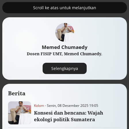
Scroll ke atas untuk melanjutkan
2
uk nuklir
Pemulihan ekonomi Aceh terus
diakselerasi
Memed Chumaedy
Dosen FISIP UMT, Memed Chumaedy.
Selengkapnya
Berita
Kolom
- Senin, 08 Desember 2025 19:05
Konsesi dan bencana: Wajah
Efek jera untuk pejabat abai LHKPN
ekologi politik Sumatera
Alinea.id - Peristiwa