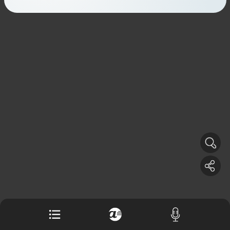
Buku berusia 900 tahun ditemukan di
arsip rahasia Vatikan, ada prediksi
tahun Kiamat
Alinea.id - Peristiwa
Akar persoalan berulangnya kekerasan
terhadap PMI di Malaysia
Alinea.id - Peristiwa
DPR minta penerbitan sertifikat pagar
laut diproses hukum
Alinea.id - Peristiwa
Mungkinkah duet Anies-Ahok terealisasi
di Pilpres 2029?
Alinea.id - Politik
Pemprov Sultra klarifikasi isu PT GKP,
imbau masyarakat hormati proses
hukum
Alinea.id - Peristiwa