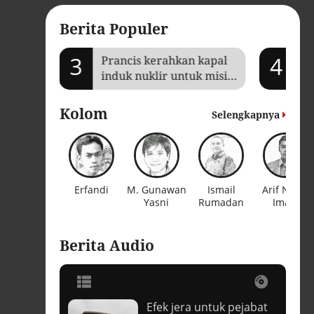
Berita Populer
3
4
Prancis kerahkan kapal
Je
induk nuklir untuk misi
Ga
Selat Hormuz
ba
Kolom
Selengkapnya
Erfandi
M. Gunawan
Ismail
Arif Nurul
Yasni
Rumadan
Imam
Berita Audio
Efek jera untuk pejabat