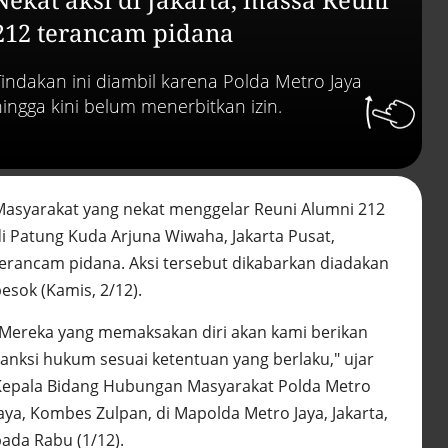
Efek jera untuk pejaba
abai LHKPN
212 terancam pidana
Alinea.id - Peristiwa
Tindakan ini diambil karena Polda Metro Jaya
Buku berusia 900 tah
ditemukan di arsip ra
hingga kini belum menerbitkan izin.
Vatikan, ada prediksi 
Kiamat
Alinea.id - Peristiwa
Akar persoalan
Masyarakat yang nekat menggelar Reuni Alumni 212
berulangnya kekerasa
di Patung Kuda Arjuna Wiwaha, Jakarta Pusat,
terhadap PMI di Malay
Alinea.id - Peristiwa
terancam pidana. Aksi tersebut dikabarkan diadakan
esok (Kamis, 2/12).
DPR minta penerbitan
sertifikat pagar laut
"Mereka yang memaksakan diri akan kami berikan
diproses hukum
sanksi hukum sesuai ketentuan yang berlaku," ujar
Alinea.id - Peristiwa
Kepala Bidang Hubungan Masyarakat Polda Metro
Mungkinkah duet Anie
Jaya, Kombes Zulpan, di Mapolda Metro Jaya, Jakarta,
Ahok terealisasi di Pil
pada Rabu (1/12).
2029?