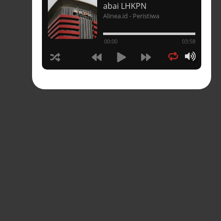
t
abai LHKPN
Alinea.id - Peristiwa
un
00:00
03:58
hasia
tahun
n
sia
s-
pres