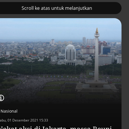
Scroll ke atas untuk melanjutkan
2
Pemulihan ekonomi Aceh
Tambahan TKD
terus diakselerasi
menggerakkan 42
kegiatan di
Lhokseumawe
Nasional
abu, 01 Desember 2021 15:33
Nekat aksi di Jakarta, massa Reuni