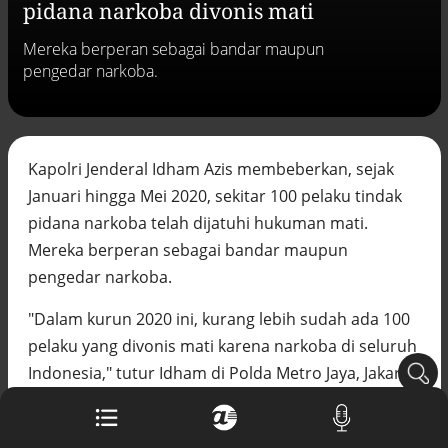
pidana narkoba divonis mati
arsip rahasia Vatikan, ada prediksi
tahun Kiamat
Mereka berperan sebagai bandar maupun
Alinea.id - Peristiwa
pengedar narkoba.
Akar persoalan berulangnya kekerasan
terhadap PMI di Malaysia
Alinea.id - Peristiwa
Kapolri Jenderal Idham Azis membeberkan, sejak
DPR minta penerbitan sertifikat pagar
Januari hingga Mei 2020, sekitar 100 pelaku tindak
laut diproses hukum
Alinea.id - Peristiwa
pidana narkoba telah dijatuhi hukuman mati.
Mereka berperan sebagai bandar maupun
Mungkinkah duet Anies-Ahok terealisasi
pengedar narkoba.
di Pilpres 2029?
Alinea.id - Politik
"Dalam kurun 2020 ini, kurang lebih sudah ada 100
Pemprov Sultra klarifikasi isu PT GKP,
pelaku yang divonis mati karena narkoba di seluruh
imbau masyarakat hormati proses
Indonesia," tutur Idham di Polda Metro Jaya, Jakarta
hukum
Alinea.id - Peristiwa
Selatan, Kamis (2/7).
Kebijakan diskriminatif sekolah
Idham menyatakan, kasus narkoba memang