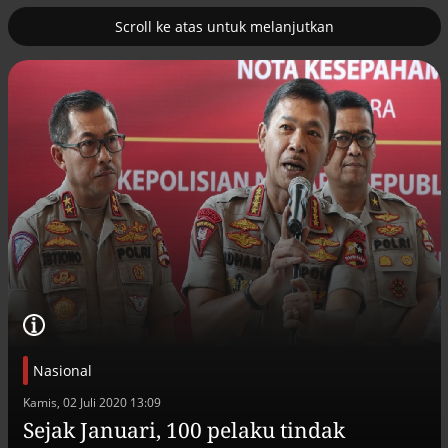
Scroll ke atas untuk melanjutkan
2
uk nuklir
Pemulihan ekonomi Aceh terus
diakselerasi
Nasional
Efek jera untuk pejabat abai LHKPN
Alinea.id - Peristiwa
Kamis, 02 Juli 2020 13:09
Sejak Januari, 100 pelaku tindak
Buku berusia 900 tahun ditemukan di