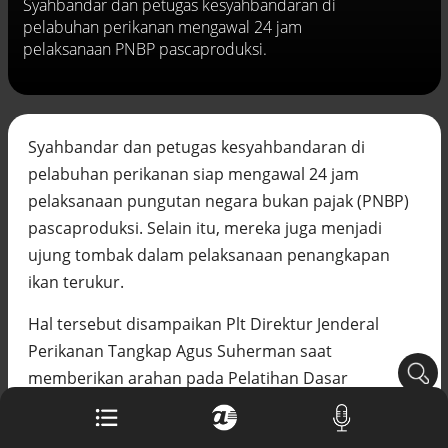
Syahbandar dan petugas kesyahbandaran di
Buku berusia 900 tahun ditemukan di
pelabuhan perikanan mengawal 24 jam
arsip rahasia Vatikan, ada prediksi
pelaksanaan PNBP pascaproduksi.
tahun Kiamat
Alinea.id - Peristiwa
Akar persoalan berulangnya kekerasan
terhadap PMI di Malaysia
Syahbandar dan petugas kesyahbandaran di
Alinea.id - Peristiwa
pelabuhan perikanan siap mengawal 24 jam
DPR minta penerbitan sertifikat pagar
pelaksanaan pungutan negara bukan pajak (PNBP)
laut diproses hukum
pascaproduksi. Selain itu, mereka juga menjadi
Alinea.id - Peristiwa
ujung tombak dalam pelaksanaan penangkapan
Mungkinkah duet Anies-Ahok terealisasi
ikan terukur.
di Pilpres 2029?
Alinea.id - Politik
Hal tersebut disampaikan Plt Direktur Jenderal
Perikanan Tangkap Agus Suherman saat
Pemprov Sultra klarifikasi isu PT GKP,
memberikan arahan pada Pelatihan Dasar
imbau masyarakat hormati proses
hukum
Kesyahbandaran. Agus mengatakan peran
Alinea.id - Peristiwa
syahbandar di pelabuhan perikanan sangat