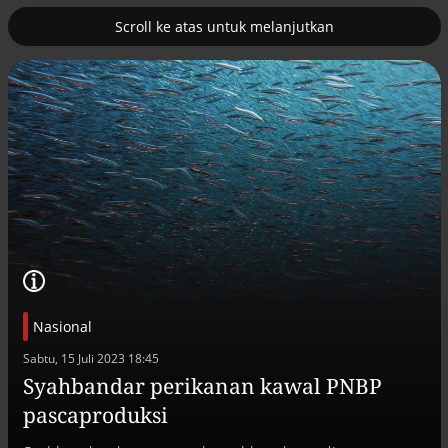
Scroll ke atas untuk melanjutkan
2
erus
Tambahan TKD menggerakkan 42
kegiatan di Lhokseumawe
Nasional
Sabtu, 15 Juli 2023 18:45
Syahbandar perikanan kawal PNBP
Efek jera untuk pejabat abai LHKPN
pascaproduksi
Alinea.id - Peristiwa