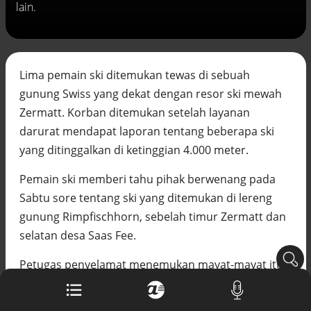
lain.
Buku berusia 900 tahun ditemukan di
arsip rahasia Vatikan, ada prediksi
tahun Kiamat
Alinea.id - Peristiwa
Lima pemain ski ditemukan tewas di sebuah
Akar persoalan berulangnya kekerasan
terhadap PMI di Malaysia
gunung Swiss yang dekat dengan resor ski mewah
Alinea.id - Peristiwa
Zermatt. Korban ditemukan setelah layanan
darurat mendapat laporan tentang beberapa ski
DPR minta penerbitan sertifikat pagar
laut diproses hukum
yang ditinggalkan di ketinggian 4.000 meter.
Alinea.id - Peristiwa
Pemain ski memberi tahu pihak berwenang pada
Mungkinkah duet Anies-Ahok terealisasi
Sabtu sore tentang ski yang ditemukan di lereng
di Pilpres 2029?
gunung Rimpfischhorn, sebelah timur Zermatt dan
Alinea.id - Politik
selatan desa Saas Fee.
Pemprov Sultra klarifikasi isu PT GKP,
imbau masyarakat hormati proses
Petugas penyelamat menemukan mayat-mayat itu
hukum
di dekat gletser Adlergletscher setelah pencarian
Alinea.id - Peristiwa
melalui udara dan darat di daerah di barat daya