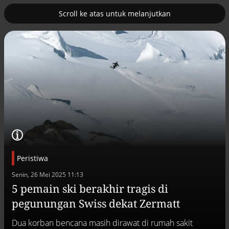
Scroll ke atas untuk melanjutkan
2
uk nuklir
Pemulihan ekonomi Aceh terus
diakselerasi
Peristiwa
Senin, 26 Mei 2025 11:13
5 pemain ski berakhir tragis di
pegunungan Swiss dekat Zermatt
Efek jera untuk pejabat abai LHKPN
Alinea.id - Peristiwa
Dua korban bencana masih dirawat di rumah sakit