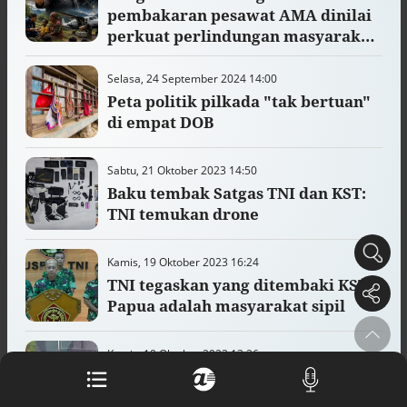
pembakaran pesawat AMA dinilai
Buku berusia 900 tahun ditemukan di
arsip rahasia Vatikan, ada prediksi
perkuat perlindungan masyarakat
tahun Kiamat
Papua
Alinea.id - Peristiwa
Selasa, 24 September 2024 14:00
Peta politik pilkada "tak bertuan"
Akar persoalan berulangnya kekerasan
di empat DOB
terhadap PMI di Malaysia
Alinea.id - Peristiwa
Sabtu, 21 Oktober 2023 14:50
DPR minta penerbitan sertifikat pagar
Baku tembak Satgas TNI dan KST:
laut diproses hukum
TNI temukan drone
Alinea.id - Peristiwa
Mungkinkah duet Anies-Ahok terealisasi
Kamis, 19 Oktober 2023 16:24
di Pilpres 2029?
TNI tegaskan yang ditembaki KST
Alinea.id - Politik
Papua adalah masyarakat sipil
Pemprov Sultra klarifikasi isu PT GKP,
imbau masyarakat hormati proses
Kamis, 19 Oktober 2023 13:26
hukum
Tim gabungan selamatkan 21
Alinea.id - Peristiwa
orang dari pembantaian KST Papua