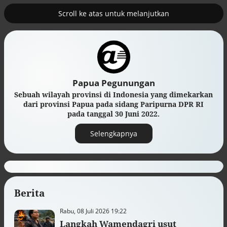
Scroll ke atas untuk melanjutkan
2
uk nuklir
Pemulihan ekonomi Aceh terus
diakselerasi
Papua Pegunungan
Sebuah wilayah provinsi di Indonesia yang dimekarkan
dari provinsi Papua pada sidang Paripurna DPR RI
pada tanggal 30 Juni 2022.
Selengkapnya
Berita
Efek jera untuk pejabat abai LHKPN
Alinea.id - Peristiwa
Rabu, 08 Juli 2026 19:22
Langkah Wamendagri usut