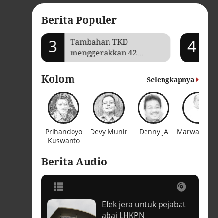
Berita Populer
3
4
mi Aceh
Tambahan TKD
'O
menggerakkan 42
kr
kegiatan di
bi
Lhokseumawe
Kolom
Selengkapnya
Prihandoyo
Devy Munir
Denny JA
Marwan Jafa
Kuswanto
Berita Audio
Efek jera untuk pejabat
t
abai LHKPN