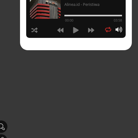
Alinea.id - Peristiwa
un
00:00
03:58
hasia
tahun
n
sia
s-
pres