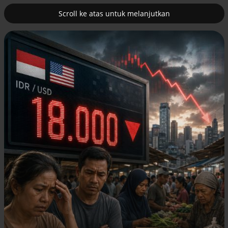
Scroll ke atas untuk melanjutkan
2
erus
Tambahan TKD menggerakkan 42
kegiatan di Lhokseumawe
Efek jera untuk pejabat abai LHKPN
Alinea.id - Peristiwa