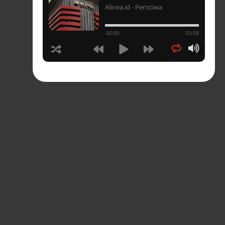
Alinea.id - Peristiwa
un
00:00
03:58
hasia
tahun
n
sia
s-
pres