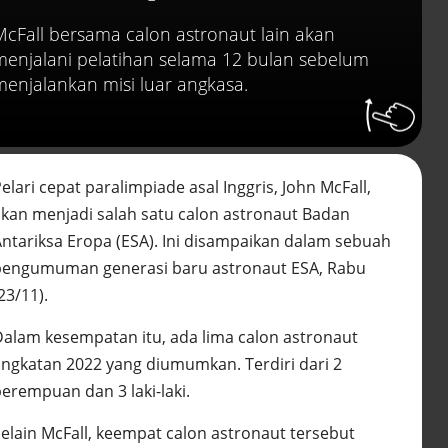
abai LHKPN
Alinea.id - Peristiwa
McFall bersama calon astronaut lain akan
menjalani pelatihan selama 12 bulan sebelum
Buku berusia 900 tah
menjalankan misi luar angkasa.
ditemukan di arsip ra
Vatikan, ada prediksi 
Kiamat
Alinea.id - Peristiwa
Akar persoalan
elari cepat paralimpiade asal Inggris, John McFall,
berulangnya kekerasa
akan menjadi salah satu calon astronaut Badan
terhadap PMI di Malay
Alinea.id - Peristiwa
Antariksa Eropa (ESA). Ini disampaikan dalam sebuah
pengumuman generasi baru astronaut ESA, Rabu
DPR minta penerbitan
23/11).
sertifikat pagar laut
diproses hukum
Dalam kesempatan itu, ada lima calon astronaut
Alinea.id - Peristiwa
angkatan 2022 yang diumumkan. Terdiri dari 2
Mungkinkah duet Anie
perempuan dan 3 laki-laki.
Ahok terealisasi di Pil
2029?
Selain McFall, keempat calon astronaut tersebut
Alinea.id - Politik