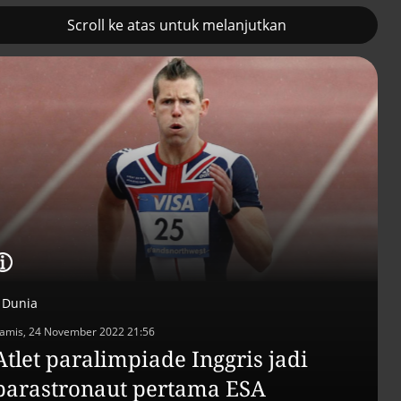
Scroll ke atas untuk melanjutkan
2
Prancis kerahkan kapal
Pemulihan ekono
induk nuklir untuk misi
terus diakselerasi
Selat Hormuz
Dunia
amis, 24 November 2022 21:56
Atlet paralimpiade Inggris jadi
parastronaut pertama ESA
Efek jera untuk pejaba