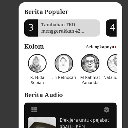
Berita Populer
3
4
mi Aceh
Tambahan TKD
Je
menggerakkan 42
Ga
kegiatan di
ba
Lhokseumawe
Kolom
Selengkapnya
R. Nida
Lili Retnosari
M Rahmat
Natalius Piga
Sopiah
Yananda
Berita Audio
Efek jera untuk pejabat
t
abai LHKPN