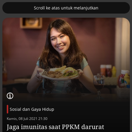
Scroll ke atas untuk melanjutkan
2
uk nuklir
Pemulihan ekonomi Aceh terus
diakselerasi
Sosial dan Gaya Hidup
Kamis, 08 Juli 2021 21:30
Efek jera untuk pejabat abai LHKPN
Jaga imunitas saat PPKM darurat
Alinea.id - Peristiwa