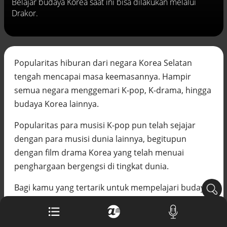
Belajar budaya Korea saat ini bisa dilakukan melalui
Buku berusia 900 tahun ditemukan di
Drakor.
arsip rahasia Vatikan, ada prediksi
tahun Kiamat
Alinea.id - Peristiwa
Akar persoalan berulangnya kekerasan
Popularitas hiburan dari negara Korea Selatan
terhadap PMI di Malaysia
tengah mencapai masa keemasannya. Hampir
Alinea.id - Peristiwa
semua negara menggemari K-pop, K-drama, hingga
DPR minta penerbitan sertifikat pagar
budaya Korea lainnya.
laut diproses hukum
Alinea.id - Peristiwa
Popularitas para musisi K-pop pun telah sejajar
dengan para musisi dunia lainnya, begitupun
Mungkinkah duet Anies-Ahok terealisasi
di Pilpres 2029?
dengan film drama Korea yang telah menuai
Alinea.id - Politik
penghargaan bergengsi di tingkat dunia.
Pemprov Sultra klarifikasi isu PT GKP,
Bagi kamu yang tertarik untuk mempelajari budaya
imbau masyarakat hormati proses
hukum
Korea lebih lanjut, kamu dapat mempelajarinya
Alinea.id - Peristiwa
secara asik melalui film-film Korea. Dikutip langsung