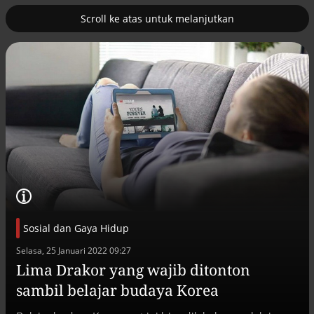
Scroll ke atas untuk melanjutkan
2
uk nuklir
Pemulihan ekonomi Aceh terus
diakselerasi
Sosial dan Gaya Hidup
Selasa, 25 Januari 2022 09:27
Lima Drakor yang wajib ditonton
Efek jera untuk pejabat abai LHKPN
sambil belajar budaya Korea
Alinea.id - Peristiwa