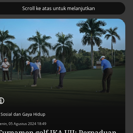
Scroll ke atas untuk melanjutkan
2
Pemulihan ekonomi Aceh
Tambahan TKD
terus diakselerasi
menggerakkan 42
kegiatan di
Lhokseumawe
Sosial dan Gaya Hidup
enin, 05 Agustus 2024 18:49
Turnamen golf IKA UII: Perpaduan