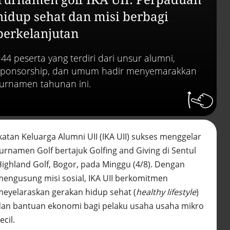
Efek jera untuk pejaba
abai LHKPN
hidup sehat dan misi berbagi
Alinea.id - Peristiwa
berkelanjutan
Buku berusia 900 tah
ditemukan di arsip ra
144 peserta yang terdiri dari unsur alumni,
Vatikan, ada prediksi 
sponsorship, dan umum hadir menyemarakkan
Kiamat
Alinea.id - Peristiwa
turnamen tahunan ini.
Akar persoalan
berulangnya kekerasa
terhadap PMI di Malay
Alinea.id - Peristiwa
katan Keluarga Alumni UII (IKA UII) sukses menggelar
turnamen Golf bertajuk Golfing and Giving di Sentul
DPR minta penerbitan
Highland Golf, Bogor, pada Minggu (4/8). Dengan
sertifikat pagar laut
diproses hukum
mengusung misi sosial, IKA UII berkomitmen
Alinea.id - Peristiwa
meyelaraskan gerakan hidup sehat (
healthy lifestyle
)
dan bantuan ekonomi bagi pelaku usaha usaha mikro
Mungkinkah duet Anie
Ahok terealisasi di Pil
ecil.
2029?