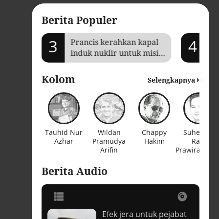
Berita Populer
3
4
Prancis kerahkan kapal
Je
induk nuklir untuk misi
Ga
Selat Hormuz
ba
Kolom
Selengkapnya
Tauhid Nur
Wildan
Chappy
Suhendra
Azhar
Pramudya
Hakim
Ratu
Arifin
Prawiranega
Berita Audio
Efek jera untuk pejabat