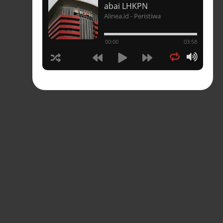
t
abai LHKPN
Alinea.id - Peristiwa
un
00:00
03:58
hasia
tahun
n
sia
s-
pres