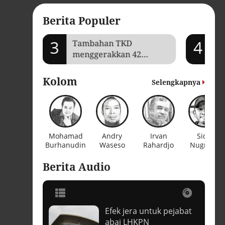
Berita Populer
3
4
mi Aceh
Tambahan TKD
Je
menggerakkan 42
Ga
kegiatan di
ba
Lhokseumawe
Kolom
Selengkapnya
Mohamad
Andry
Irvan
Sidik
Burhanudin
Waseso
Rahardjo
Nugroho
Berita Audio
Efek jera untuk pejabat
t
abai LHKPN