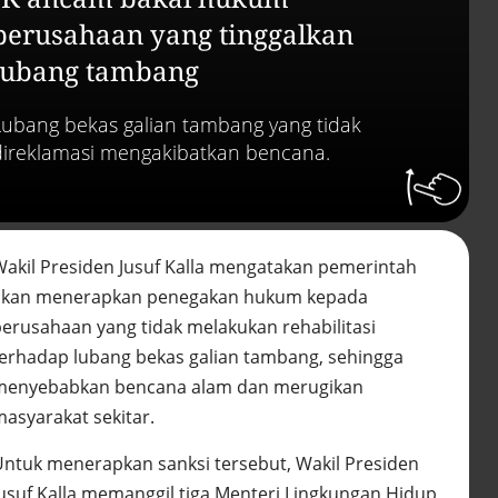
abai LHKPN
Alinea.id - Peristiwa
perusahaan yang tinggalkan
lubang tambang
Buku berusia 900 tah
ditemukan di arsip ra
Vatikan, ada prediksi 
Lubang bekas galian tambang yang tidak
Kiamat
direklamasi mengakibatkan bencana.
Alinea.id - Peristiwa
Akar persoalan
berulangnya kekerasa
terhadap PMI di Malay
Wakil Presiden Jusuf Kalla mengatakan pemerintah
Alinea.id - Peristiwa
akan menerapkan penegakan hukum kepada
DPR minta penerbitan
perusahaan yang tidak melakukan rehabilitasi
sertifikat pagar laut
terhadap lubang bekas galian tambang, sehingga
diproses hukum
Alinea.id - Peristiwa
menyebabkan bencana alam dan merugikan
masyarakat sekitar.
Mungkinkah duet Anie
Ahok terealisasi di Pil
Untuk menerapkan sanksi tersebut, Wakil Presiden
2029?
Alinea.id - Politik
Jusuf Kalla memanggil tiga Menteri Lingkungan Hidup