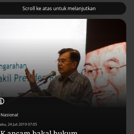
Scroll ke atas untuk melanjutkan
2
Prancis kerahkan kapal
Pemulihan ekono
induk nuklir untuk misi
terus diakselerasi
Selat Hormuz
Nasional
abu, 24 Juli 2019 07:05
Efek jera untuk pejaba
JK ancam bakal hukum