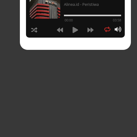
Alinea.id - Peristiwa
un
00:00
03:58
hasia
tahun
n
sia
s-
pres