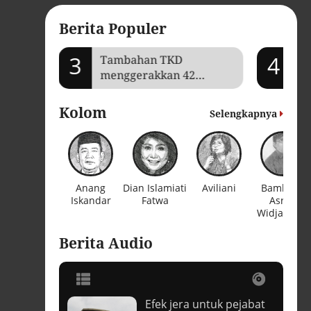
Berita Populer
3
4
mi Aceh
Tambahan TKD
Je
menggerakkan 42
Ga
kegiatan di
ba
Lhokseumawe
Kolom
Selengkapnya
Anang
Dian Islamiati
Aviliani
Bambang
Iskandar
Fatwa
Asrini
Widjanarko
Berita Audio
Efek jera untuk pejabat