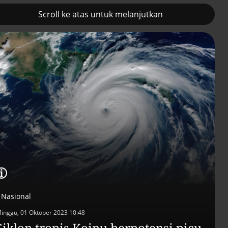
Scroll ke atas untuk melanjutkan
2
Prancis kerahkan kapal
Pemulihan ekono
induk nuklir untuk misi
terus diakselerasi
Selat Hormuz
Nasional
inggu, 01 Oktober 2023 10:48
Siklon tropis Koinu berpotensi picu