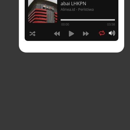
t
abai LHKPN
Alinea.id - Peristiwa
un
00:00
03:58
hasia
tahun
n
sia
s-
pres