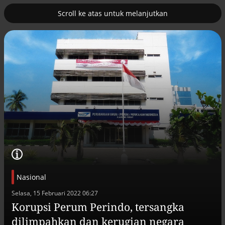
Scroll ke atas untuk melanjutkan
2
uk nuklir
Pemulihan ekonomi Aceh terus
diakselerasi
Nasional
Efek jera untuk pejabat abai LHKPN
Selasa, 15 Februari 2022 06:27
Alinea.id - Peristiwa
Korupsi Perum Perindo, tersangka
dilimpahkan dan kerugian negara
Buku berusia 900 tahun ditemukan di