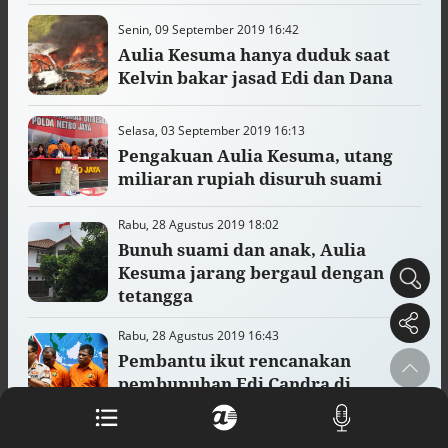
Buku berusia 900 tahun ditemukan di
Senin, 09 September 2019 16:42
arsip rahasia Vatikan, ada prediksi
Aulia Kesuma hanya duduk saat
tahun Kiamat
Alinea.id - Peristiwa
Kelvin bakar jasad Edi dan Dana
Akar persoalan berulangnya kekerasan
Selasa, 03 September 2019 16:13
terhadap PMI di Malaysia
Alinea.id - Peristiwa
Pengakuan Aulia Kesuma, utang
miliaran rupiah disuruh suami
DPR minta penerbitan sertifikat pagar
laut diproses hukum
Rabu, 28 Agustus 2019 18:02
Alinea.id - Peristiwa
Bunuh suami dan anak, Aulia
Kesuma jarang bergaul dengan
Mungkinkah duet Anies-Ahok terealisasi
tetangga
di Pilpres 2029?
Alinea.id - Politik
Rabu, 28 Agustus 2019 16:43
Pemprov Sultra klarifikasi isu PT GKP,
Pembantu ikut rencanakan
imbau masyarakat hormati proses
pembunuhan Edi Candra di
hukum
Kalibata City
Alinea.id - Peristiwa