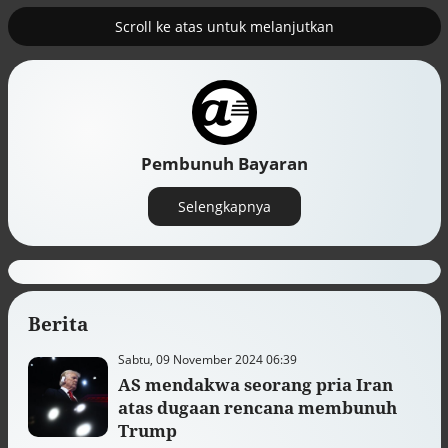
Scroll ke atas untuk melanjutkan
2
erus
Tambahan TKD menggerakkan 42
kegiatan di Lhokseumawe
Pembunuh Bayaran
Selengkapnya
Berita
Sabtu, 09 November 2024 06:39
AS mendakwa seorang pria Iran
Efek jera untuk pejabat abai LHKPN
atas dugaan rencana membunuh
Alinea.id - Peristiwa
Trump