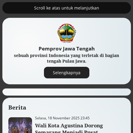
Scroll ke atas untuk melanjutkan
2
erus
Tambahan TKD menggerakkan 42
kegiatan di Lhokseumawe
Pemprov Jawa Tengah
sebuah provinsi Indonesia yang terletak di bagian
tengah Pulau Jawa.
Selengkapnya
Berita
Efek jera untuk pejabat abai LHKPN
Selasa, 18 November 2025 23:45
Alinea.id - Peristiwa
Wali Kota Agustina Dorong
Semarang Menjadi Pusat