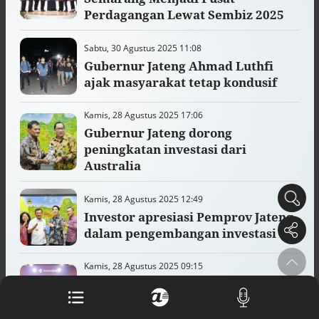
Buku berusia 900 tahun ditemukan di
Perdagangan Lewat Sembiz 2025
arsip rahasia Vatikan, ada prediksi
tahun Kiamat
Sabtu, 30 Agustus 2025 11:08
Alinea.id - Peristiwa
Gubernur Jateng Ahmad Luthfi
ajak masyarakat tetap kondusif
Akar persoalan berulangnya kekerasan
terhadap PMI di Malaysia
Alinea.id - Peristiwa
Kamis, 28 Agustus 2025 17:06
Gubernur Jateng dorong
DPR minta penerbitan sertifikat pagar
peningkatan investasi dari
laut diproses hukum
Australia
Alinea.id - Peristiwa
Mungkinkah duet Anies-Ahok terealisasi
Kamis, 28 Agustus 2025 12:49
di Pilpres 2029?
Investor apresiasi Pemprov Jateng
Alinea.id - Politik
dalam pengembangan investasi
Pemprov Sultra klarifikasi isu PT GKP,
Kamis, 28 Agustus 2025 09:15
imbau masyarakat hormati proses
hukum
7 rumah sakit milik Pemprov
Alinea.id - Peristiwa
Jateng siap jalankan program
pendidikan dokter spesialis