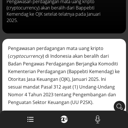
Pengawasan perdagangan mata uang kripto
Buku berusia 900 tahun ditemukan di
(cryptocurrency) akan beralih dari Bappebti
arsip rahasia Vatikan, ada prediksi
Kemendag ke OJK setelat-telatnya pada Januari
tahun Kiamat
2025.
Alinea.id - Peristiwa
Akar persoalan berulangnya kekerasan
terhadap PMI di Malaysia
Alinea.id - Peristiwa
Pengawasan perdagangan mata uang kripto
(
cryptocurrency
) di Indonesia akan beralih dari
DPR minta penerbitan sertifikat pagar
laut diproses hukum
Badan Pengawas Perdagangan Berjangka Komoditi
Alinea.id - Peristiwa
Kementerian Perdagangan (Bappebti Kemendag) ke
Otoritas Jasa Keuangan (OJK), Januari 2025. Ini
Mungkinkah duet Anies-Ahok terealisasi
di Pilpres 2029?
sesuai mandat Pasal 312 ayat (1) Undang-Undang
Alinea.id - Politik
Nomor 4 Tahun 2023 tentang Pengembangan dan
Penguatan Sektor Keuangan (UU P2SK).
Pemprov Sultra klarifikasi isu PT GKP,
imbau masyarakat hormati proses
hukum
Pengalihan tugas tersebut juga berdampak pada
Alinea.id - Peristiwa
perubahan anggota Dewan Komisioner (ADK) OJK.