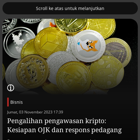
Scroll ke atas untuk melanjutkan
2
uk nuklir
Pemulihan ekonomi Aceh terus
diakselerasi
Bisnis
Jumat, 03 November 2023 17:39
Pengalihan pengawasan kripto:
Efek jera untuk pejabat abai LHKPN
Kesiapan OJK dan respons pedagang
Alinea.id - Peristiwa