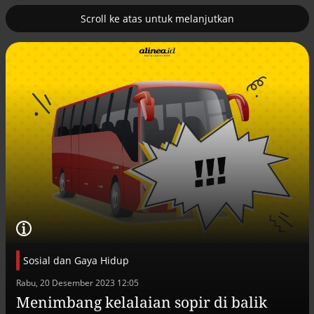
Scroll ke atas untuk melanjutkan
2
erus
Tambahan TKD menggerakkan 42
kegiatan di Lhokseumawe
Sosial dan Gaya Hidup
Efek jera untuk pejabat abai LHKPN
Rabu, 20 Desember 2023 12:05
Alinea.id - Peristiwa
Menimbang kelalaian sopir di balik