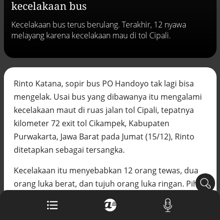
kecelakaan bus
Buku berusia 900 tahun ditemukan di
arsip rahasia Vatikan, ada prediksi
Kecelakaan bus terus berulang. Terakhir, 12 nyawa
tahun Kiamat
melayang karena kecelakaan mau di tol Cipali.
Alinea.id - Peristiwa
Akar persoalan berulangnya kekerasan
terhadap PMI di Malaysia
Alinea.id - Peristiwa
Rinto Katana, sopir bus PO Handoyo tak lagi bisa
DPR minta penerbitan sertifikat pagar
mengelak. Usai bus yang dibawanya itu mengalami
laut diproses hukum
kecelakaan maut di ruas jalan tol Cipali, tepatnya
Alinea.id - Peristiwa
kilometer 72 exit tol Cikampek, Kabupaten
Mungkinkah duet Anies-Ahok terealisasi
Purwakarta, Jawa Barat pada Jumat (15/12), Rinto
di Pilpres 2029?
ditetapkan sebagai tersangka.
Alinea.id - Politik
Kecelakaan itu menyebabkan 12 orang tewas, dua
Pemprov Sultra klarifikasi isu PT GKP,
orang luka berat, dan tujuh orang luka ringan. Pihak
imbau masyarakat hormati proses
hukum
kepolisian menyebut, saat kecelakaan terjadi, bus
Alinea.id - Peristiwa
melaju dengan kecepatan cukup tinggi ketika