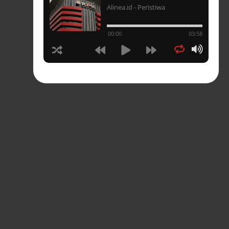
Alinea.id - Peristiwa
un
00:00
03:58
hasia
tahun
n
sia
s-
pres