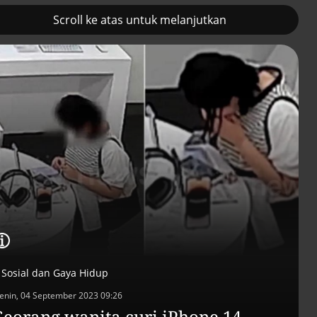
Scroll ke atas untuk melanjutkan
2
Pemulihan ekonomi Aceh
Tambahan TKD
terus diakselerasi
menggerakkan 42
kegiatan di
Lhokseumawe
Sosial dan Gaya Hidup
enin, 04 September 2023 09:26
Efek jera untuk pejaba
Seorang wanita curi iPhone 14