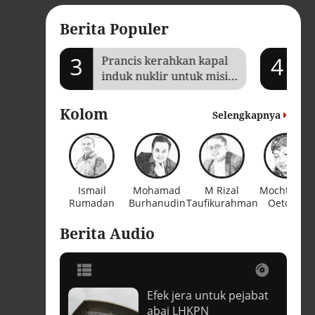
Berita Populer
3
4
Prancis kerahkan kapal
Je
induk nuklir untuk misi
Ga
Selat Hormuz
ba
Kolom
Selengkapnya
Ismail
Mohamad
M Rizal
Mochtar W.
Rumadan
Burhanudin
Taufikurahman
Oetomo
Berita Audio
Efek jera untuk pejabat
t
abai LHKPN