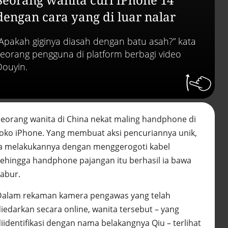
abai LHKPN
Alinea.id - Peristiwa
dengan cara yang di luar nalar
Buku berusia 900 tah
“Apakah giginya diasah dengan batu asah?” kata
ditemukan di arsip ra
Vatikan, ada prediksi 
seorang pengguna di platform berbagi video
Kiamat
Douyin.
Alinea.id - Peristiwa
Akar persoalan
berulangnya kekerasa
terhadap PMI di Malay
Seorang wanita di China nekat maling handphone di
Alinea.id - Peristiwa
toko iPhone. Yang membuat aksi pencuriannya unik,
DPR minta penerbitan
ia melakukannya dengan menggerogoti kabel
sertifikat pagar laut
sehingga handphone pajangan itu berhasil ia bawa
diproses hukum
Alinea.id - Peristiwa
kabur.
Dalam rekaman kamera pengawas yang telah
Mungkinkah duet Anie
Ahok terealisasi di Pil
diedarkan secara online, wanita tersebut – yang
2029?
diidentifikasi dengan nama belakangnya Qiu – terlihat
Alinea.id - Politik