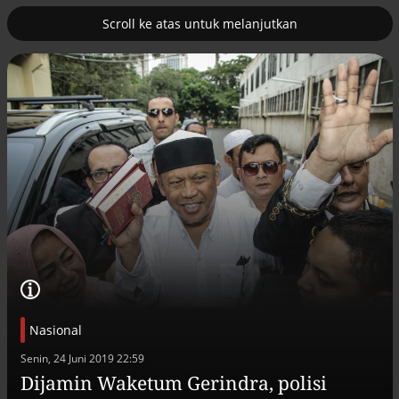
Scroll ke atas untuk melanjutkan
2
uk nuklir
Pemulihan ekonomi Aceh terus
diakselerasi
Nasional
Efek jera untuk pejabat abai LHKPN
Senin, 24 Juni 2019 22:59
Alinea.id - Peristiwa
Dijamin Waketum Gerindra, polisi